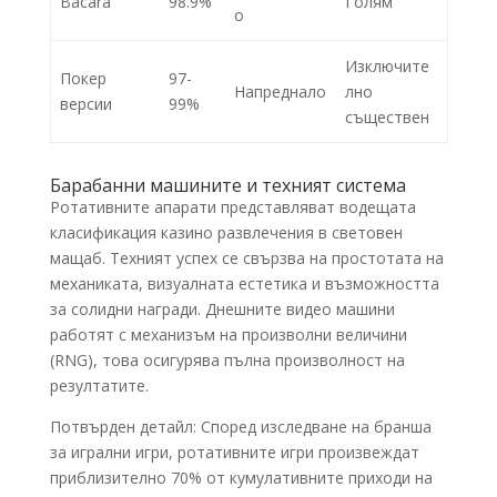
Bacara
98.9%
Голям
о
Изключите
Покер
97-
Напреднало
лно
версии
99%
съществен
Барабанни машините и техният система
Ротативните апарати представляват водещата
класификация казино развлечения в световен
мащаб. Техният успех се свързва на простотата на
механиката, визуалната естетика и възможността
за солидни награди. Днешните видео машини
работят с механизъм на произволни величини
(RNG), това осигурява пълна произволност на
резултатите.
Потвърден детайл: Според изследване на бранша
за игрални игри, ротативните игри произвеждат
приблизително 70% от кумулативните приходи на