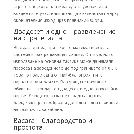
стратегическото планиране, осигурявайки на
владеещите участници шанс да въздействат върху
окончателния изход чрез правилни избори.
Двадесет и едно – развлечение
на стратегията
Blackjack е игра, при с която математическата
система играе решаваща позиция. Оптималното
използване на основна тактика може да намали
превеса на заведението до под границата от 0.5%,
това го прави една от най-благоприятните
варианти за играчите. Вариращите варианти
обхващат стандартен двадесет и едно, европейска
версия блекджек, атлантик градска версия
блекджек и разнообразни допълнителни варианти
на тази култова забава.
Bacara – благородство и
простота