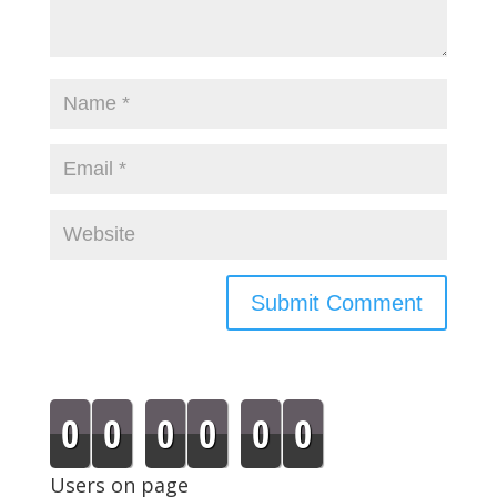
0
0
0
0
0
0
Users on page