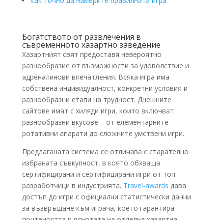
Как точно да намерите правилната игра
Богатството от развлечения в
съвременното хазартно заведение
Хазартният свят предоставя невероятно
разнообразие от възможности за удоволствие и
адреналинови впечатления. Всяка игра има
собствена индивидуалност, конкретни условия и
разнообразни етапи на трудност. Днешните
сайтове имат с хиляди игри, които включват
разнообразни вкусове – от елементарните
ротативни апарати до сложните умствени игри.
Предлаганата система се отличава с старателно
избраната съвкупност, в която обхваща
сертифицирани и сертифицирани игри от топ
разработчици в индустрията.
Travel-awards
дава
достъп до игри с официални статистически данни
за възвръщане към играча, което гарантира
почтеността и яснотата на отделна хазартна