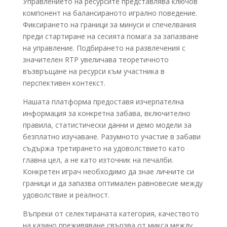
Управлението на ресурсите представлява ключов
компонент на балансираното игрално поведение.
Фиксирането на граници за минуси и спечелвания
преди стартиране на сесията помага за запазване
на управление. Подбирането на развлечения с
значителен RTP увеличава теоретичното
възвръщане на ресурси към участника в
перспективен контекст.
Нашата платформа предоставя изчерпателна
информация за конкретна забава, включително
правила, статистически данни и демо модели за
безплатно изучаване. Разумното участие в забави
съдържа третирането на удоволствието като
главна цел, а не като източник на печалби.
Конкретен играч необходимо да знае личните си
граници и да запазва оптимален равновесие между
удоволствие и реалност.
Въпреки от селектираната категория, качеството
на казино преживяване свързва от микса между